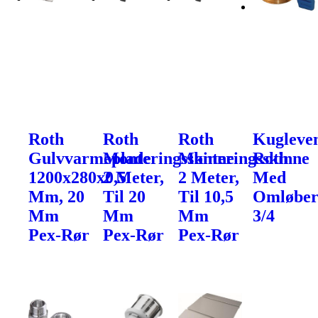
Roth
Roth
Roth
Kugleven
Gulvvarmeplade
Monteringsskinne
Monteringsskinne
Roth
1200x280x0,5
2 Meter,
2 Meter,
Med
Mm, 20
Til 20
Til 10,5
Omløber
Mm
Mm
Mm
3/4
Pex-Rør
Pex-Rør
Pex-Rør