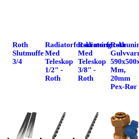
Roth
Radiatorforskruning
Radiatorforskruni
Roth
Slutmuffe
Med
Med
Gulvvar
3/4
Teleskop
Teleskop
590x500x
1/2" -
3/8" -
Mm,
Roth
Roth
20mm
Pex-Rør