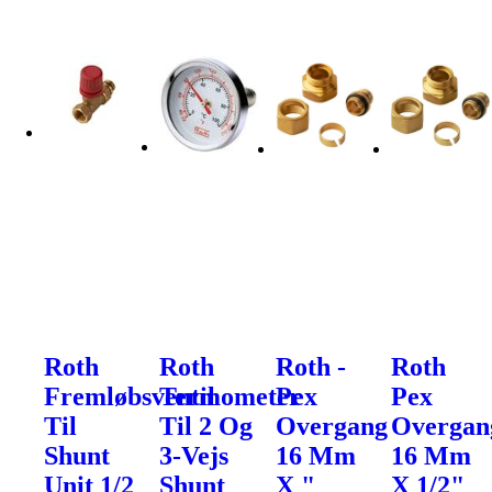
Roth
Roth
Roth -
Roth
Fremløbsventil
Termometer
Pex
Pex
Til
Til 2 Og
Overgang
Overgan
Shunt
3-Vejs
16 Mm
16 Mm
Unit 1/2
Shunt
X "
X 1/2"