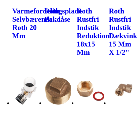
Varmefordelingsplade
Roth
Roth
Roth
Selvbærende
Pakdåse
Rustfri
Rustfri
Roth 20
Indstik
Indstik
Mm
Reduktion
Dækvink
18x15
15 Mm
Mm
X 1/2"