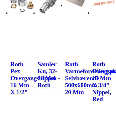
Roth
Samler
Roth
Roth
Pex
Ku, 32-
Varmefordelingspl
Overgan
Overgangsnippel
26 Mm -
Selvbærende
15 Mm
16 Mm
Roth
500x600mm
X 3/4"
X 1/2"
20 Mm
Nippel,
Red