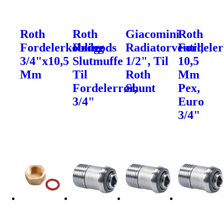
Roth
Roth
Giacomini
Roth
Fordelerkobling
Rødgods
Radiatorventil,
Fordeler
3/4"x10,5
Slutmuffe
1/2", Til
10,5
Mm
Til
Roth
Mm
Fordelerrør,
Shunt
Pex,
3/4"
Euro
3/4"