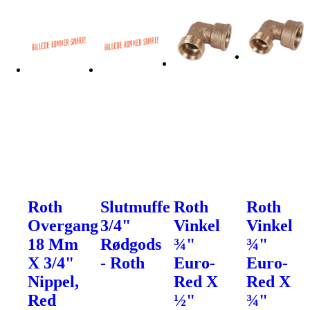
Roth
Slutmuffe
Roth
Roth
Overgang
3/4"
Vinkel
Vinkel
18 Mm
Rødgods
¾"
¾"
X 3/4"
- Roth
Euro-
Euro-
Nippel,
Red X
Red X
Red
½"
¾"