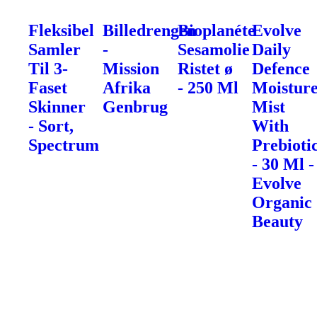
Fleksibel
Billedrengen
Bioplanéte
Evolve
Samler
-
Sesamolie
Daily
Til 3-
Mission
Ristet ø
Defence
Faset
Afrika
- 250 Ml
Moistur
Skinner
Genbrug
Mist
- Sort,
With
Spectrum
Prebioti
- 30 Ml -
Evolve
Organic
Beauty