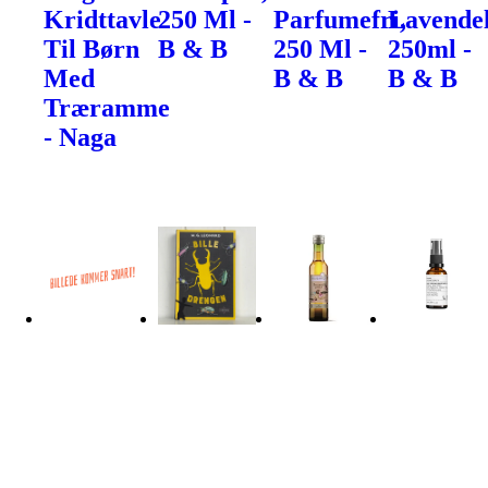
Kridttavle
250 Ml -
Parfumefri,
Lavendel
Til Børn
B & B
250 Ml -
250ml -
Med
B & B
B & B
Træramme
- Naga