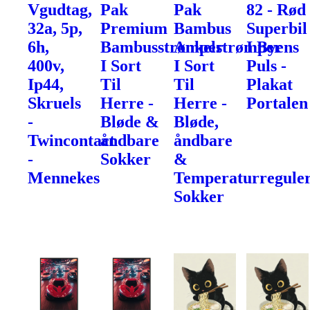
Vgudtag,
Pak
Pak
82 - Rød
32a, 5p,
Premium
Bambus
Superbil
6h,
Bambusstrømper
Ankelstrømper
I Byens
400v,
I Sort
I Sort
Puls -
Ip44,
Til
Til
Plakat
Skruels
Herre -
Herre -
Portalen
-
Bløde &
Bløde,
Twincontact
åndbare
åndbare
-
Sokker
&
Mennekes
Temperaturregule
Sokker