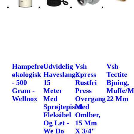
Hampefrø
Udvidelig
Vsh
Vsh
økologisk
Haveslange
Xpress
Tectite
- 500
15
Rustfri
Bjning,
Gram -
Meter
Press
Muffe/M
Wellnox
Med
Overgang
22 Mm
Sprøjtepistol
Med
Fleksibel
Omlber,
Og Let -
15 Mm
We Do
X 3/4"