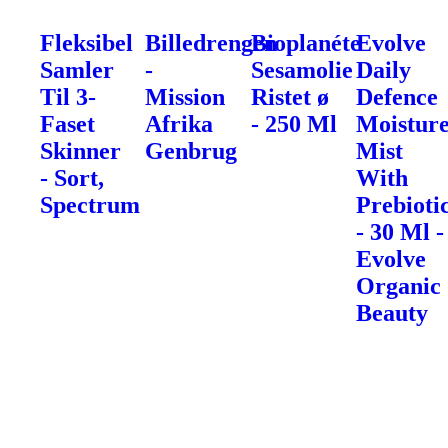
Fleksibel
Billedrengen
Bioplanéte
Evolve
Samler
-
Sesamolie
Daily
Til 3-
Mission
Ristet ø
Defence
Faset
Afrika
- 250 Ml
Moistur
Skinner
Genbrug
Mist
- Sort,
With
Spectrum
Prebioti
- 30 Ml -
Evolve
Organic
Beauty