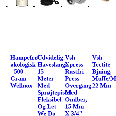
Hampefrø
Udvidelig
Vsh
Vsh
økologisk
Haveslange
Xpress
Tectite
- 500
15
Rustfri
Bjning,
Gram -
Meter
Press
Muffe/M
Wellnox
Med
Overgang
22 Mm
Sprøjtepistol
Med
Fleksibel
Omlber,
Og Let -
15 Mm
We Do
X 3/4"