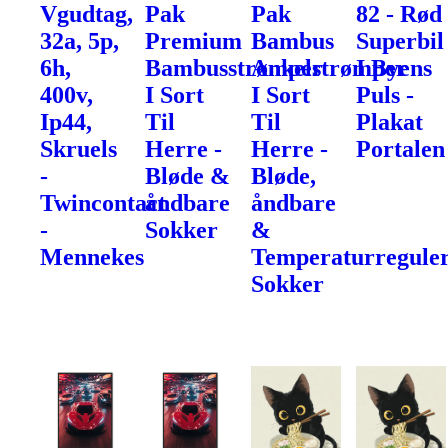
Vgudtag,
Pak
Pak
82 - Rød
32a, 5p,
Premium
Bambus
Superbil
6h,
Bambusstrømper
Ankelstrømper
I Byens
400v,
I Sort
I Sort
Puls -
Ip44,
Til
Til
Plakat
Skruels
Herre -
Herre -
Portalen
-
Bløde &
Bløde,
Twincontact
åndbare
åndbare
-
Sokker
&
Mennekes
Temperaturregule
Sokker