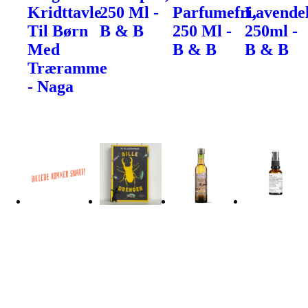
Kridttavle
250 Ml -
Parfumefri,
Lavendel
Til Børn
B & B
250 Ml -
250ml -
Med
B & B
B & B
Træramme
- Naga