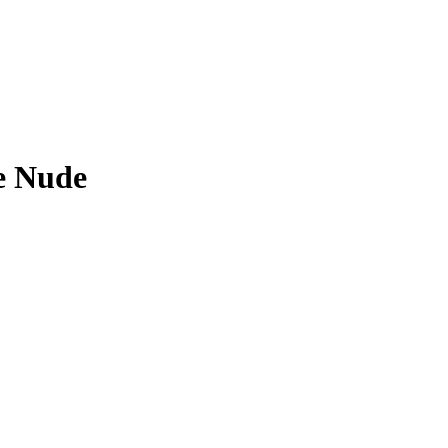
se Nude
.