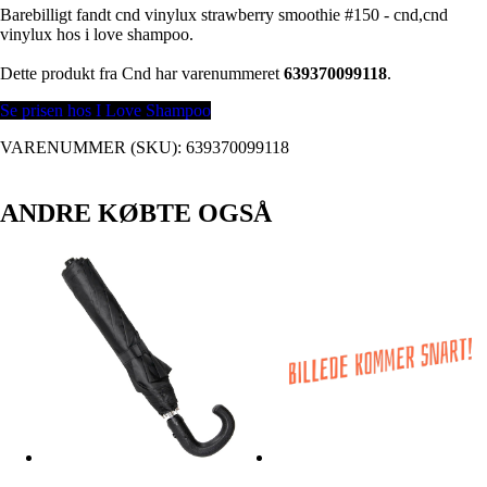
Barebilligt fandt cnd vinylux strawberry smoothie #150 - cnd,cnd
vinylux hos i love shampoo.
Dette produkt fra Cnd har varenummeret
639370099118
.
Se prisen hos I Love Shampoo
VARENUMMER (SKU):
639370099118
ANDRE KØBTE OGSÅ