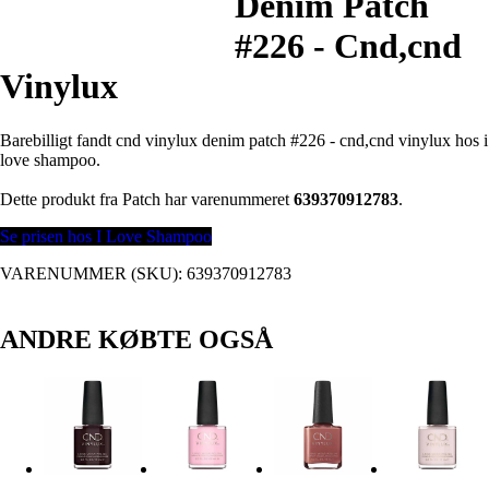
Denim Patch
#226 - Cnd,cnd
Vinylux
Barebilligt fandt cnd vinylux denim patch #226 - cnd,cnd vinylux hos i
love shampoo.
Dette produkt fra Patch har varenummeret
639370912783
.
Se prisen hos I Love Shampoo
VARENUMMER (SKU):
639370912783
ANDRE KØBTE OGSÅ