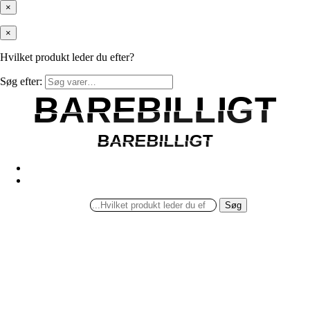
×
×
Hvilket produkt leder du efter?
Søg efter:
BAREBILLIGT
BAREBILLIGT
BAREBILLIGT
BAREBILLIGT
Søg