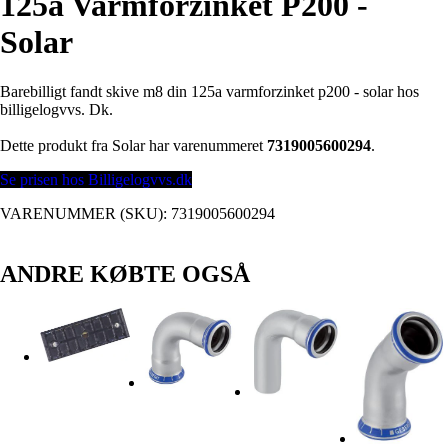
125a Varmforzinket P200 -
Solar
Barebilligt fandt skive m8 din 125a varmforzinket p200 - solar hos
billigelogvvs. Dk.
Dette produkt fra Solar har varenummeret
7319005600294
.
Se prisen hos Billigelogvvs.dk
VARENUMMER (SKU):
7319005600294
ANDRE KØBTE OGSÅ