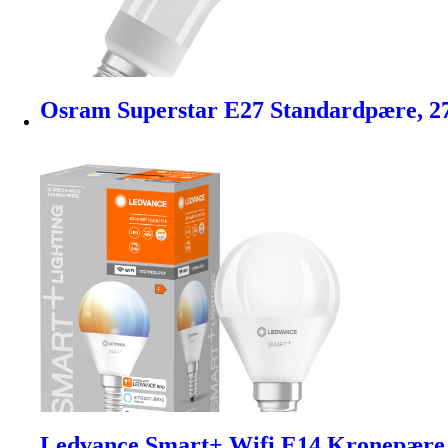
Osram Superstar E27 Standardpære, 2
Ledvance Smart+ Wifi E14 Kronepære,