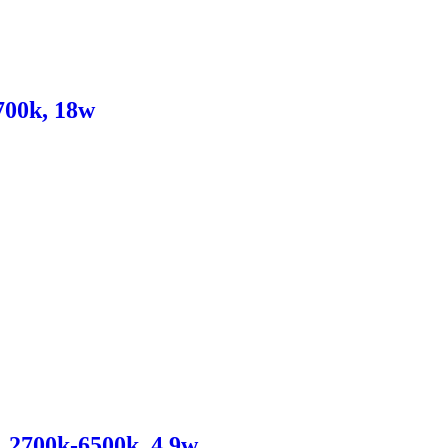
700k, 18w
 2700k-6500k, 4,9w