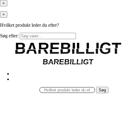
×
×
Hvilket produkt leder du efter?
Søg efter:
BAREBILLIGT
BAREBILLIGT
BAREBILLIGT
BAREBILLIGT
Søg