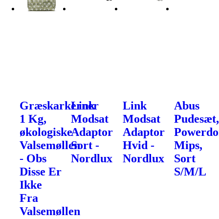
Græskarkerner
Link
Link
Abus
1 Kg,
Modsat
Modsat
Pudesæt
økologiske
Adaptor
Adaptor
Powerd
Valsemøllen
Sort -
Hvid -
Mips,
- Obs
Nordlux
Nordlux
Sort
Disse Er
S/M/L
Ikke
Fra
Valsemøllen