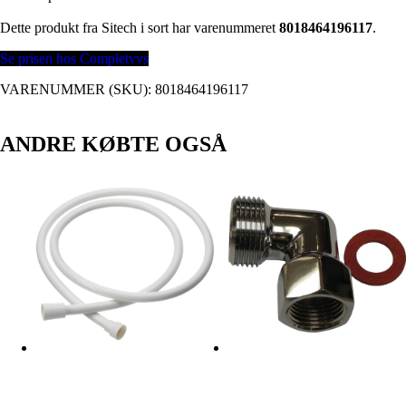
Dette produkt fra Sitech i sort har varenummeret
8018464196117
.
Se prisen hos Completvvs
VARENUMMER (SKU):
8018464196117
ANDRE KØBTE OGSÅ