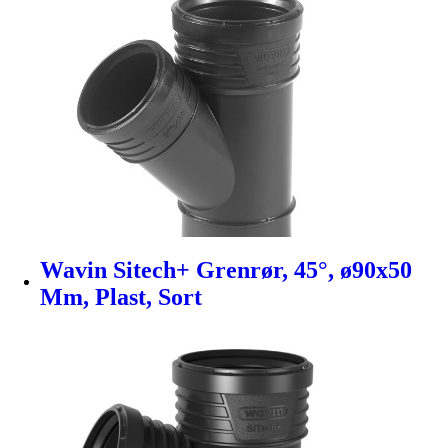
Wavin Sitech+ Grenrør, 45°, ø90x50
Mm, Plast, Sort