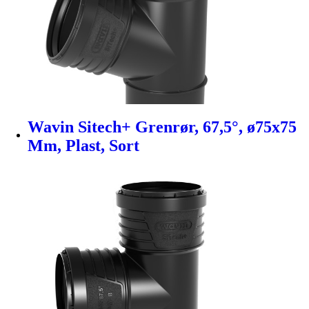
Wavin Sitech+ Grenrør, 67,5°, ø75x75
Mm, Plast, Sort