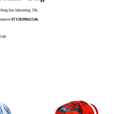
 - berg hos luksusleg. Dk.
ummeret
8715839042146
.
2146