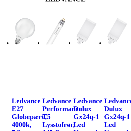
Ledvance
Ledvance
Ledvance
Ledvanc
E27
Performance
Dulux
Dulux
Globepære,
T5
Gx24q-1
Gx24q-1
4000k,
Lysstofrør,
Led
Led