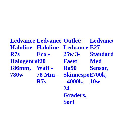
Ledvance
Ledvance
Outlet:
Ledvanc
Haloline
Haloline
Ledvance
E27
R7s
Eco -
25w 3-
Standar
Halogenrør
120
Faset
Med
186mm,
Watt -
Ra90
Sensor,
780w
78 Mm -
Skinnespot
2700k,
R7s
- 4000k,
10w
24
Graders,
Sort