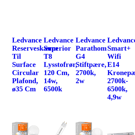
Ledvance
Ledvance
Ledvance
Ledvanc
Reserveskærm
Superior
Parathom
Smart+
Til
T8
G4
Wifi
Surface
Lysstofrør,
Stiftpære,
E14
Circular
120 Cm,
2700k,
Kronepæ
Plafond,
14w,
2w
2700k-
ø35 Cm
6500k
6500k,
4,9w