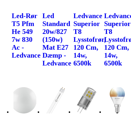
Led-Rør
Led
Ledvance
Ledvanc
T5 Pfm
Standard
Superior
Superior
He 549
20w/827
T8
T8
7w 830
(150w)
Lysstofrør,
Lysstofrø
Ac -
Mat E27
120 Cm,
120 Cm,
Ledvance
Dæmp -
14w,
14w,
Ledvance
6500k
6500k