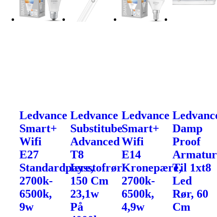
Ledvance
Ledvance
Ledvance
Ledvanc
Smart+
Substitube
Smart+
Damp
Wifi
Advanced
Wifi
Proof
E27
T8
E14
Armatu
Standardpære,
Lysstofrør
Kronepære,
Til 1xt8
2700k-
150 Cm
2700k-
Led
6500k,
23,1w
6500k,
Rør, 60
9w
På
4,9w
Cm