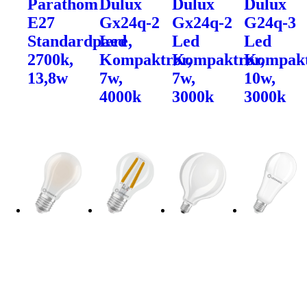
Parathom
Dulux
Dulux
Dulux
E27
Gx24q-2
Gx24q-2
G24q-3
Standardpære,
Led
Led
Led
2700k,
Kompaktrør,
Kompaktrør,
Kompakt
13,8w
7w,
7w,
10w,
4000k
3000k
3000k