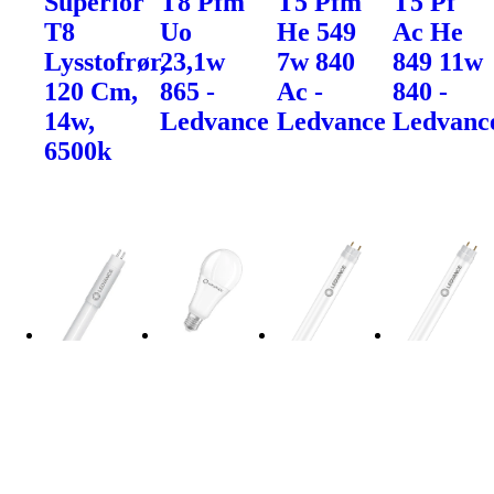
Superior
T8 Pfm
T5 Pfm
T5 Pf
T8
Uo
He 549
Ac He
Lysstofrør,
23,1w
7w 840
849 11w
120 Cm,
865 -
Ac -
840 -
14w,
Ledvance
Ledvance
Ledvanc
6500k