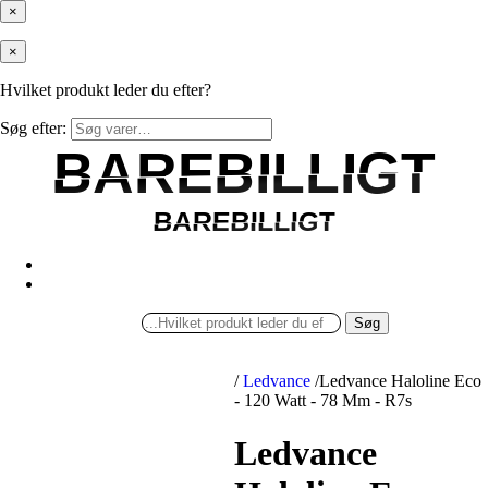
×
×
Hvilket produkt leder du efter?
Søg efter:
BAREBILLIGT
BAREBILLIGT
BAREBILLIGT
BAREBILLIGT
Søg
/
Ledvance
/
Ledvance Haloline Eco
- 120 Watt - 78 Mm - R7s
Ledvance