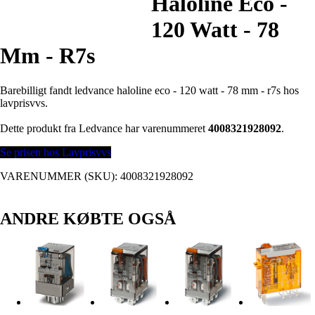
Haloline Eco -
120 Watt - 78
Mm - R7s
Barebilligt fandt ledvance haloline eco - 120 watt - 78 mm - r7s hos
lavprisvvs.
Dette produkt fra Ledvance har varenummeret
4008321928092
.
Se prisen hos Lavprisvvs
VARENUMMER (SKU):
4008321928092
ANDRE KØBTE OGSÅ