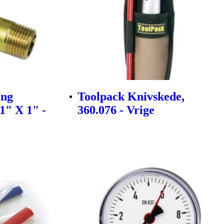
ing
Toolpack Knivskede,
1" X 1" -
360.076 - Vrige