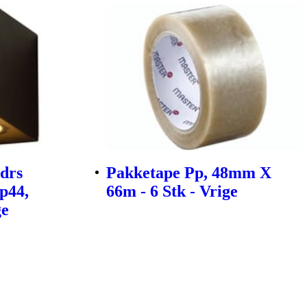
drs
Pakketape Pp, 48mm X
p44,
66m - 6 Stk - Vrige
ge