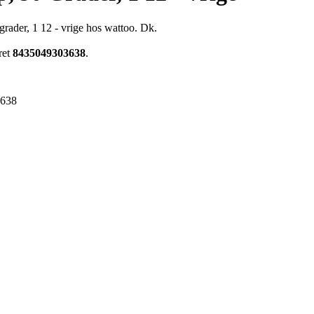
 grader, 1 12 - vrige hos wattoo. Dk.
ret
8435049303638
.
3638