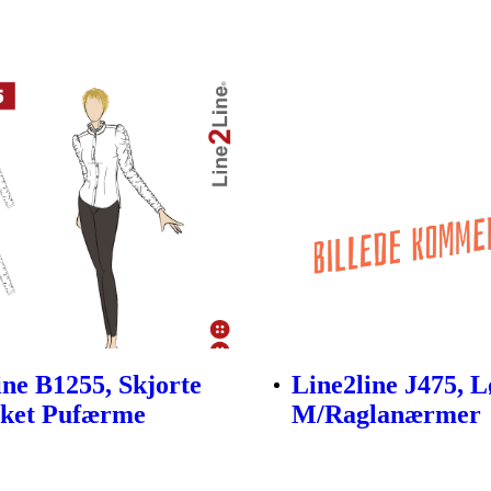
ine B1255, Skjorte
Line2line J475, L
ket Pufærme
M/Raglanærmer