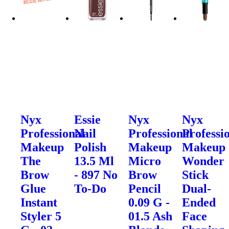
Nyx
Essie
Nyx
Nyx
Professional
Nail
Professional
Professi
Makeup
Polish
Makeup
Makeup
The
13.5 Ml
Micro
Wonder
Brow
- 897 No
Brow
Stick
Glue
To-Do
Pencil
Dual-
Instant
0.09 G -
Ended
Styler 5
01.5 Ash
Face