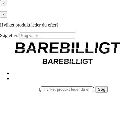
×
×
Hvilket produkt leder du efter?
Søg efter:
BAREBILLIGT
BAREBILLIGT
BAREBILLIGT
BAREBILLIGT
Søg