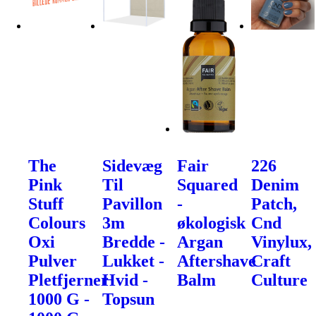
The
Sidevæg
Fair
226
Pink
Til
Squared
Denim
Stuff
Pavillon
-
Patch,
Colours
3m
økologisk
Cnd
Oxi
Bredde -
Argan
Vinylux,
Pulver
Lukket -
Aftershave
Craft
Pletfjerner
Hvid -
Balm
Culture
1000 G -
Topsun